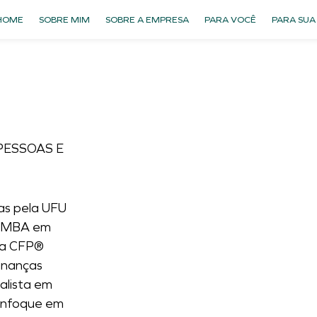
HOME
SOBRE MIM
SOBRE A EMPRESA
PARA VOCÊ
PARA SUA
PESSOAS E
as pela UFU
ho MBA em
ira CFP®
Finanças
alista em
enfoque em