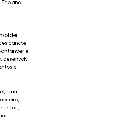
a Fabiano
solidei
ndes bancos
 Santander e
, desenvolvi
entos e
al, uma
anceiro,
amentos,
mos