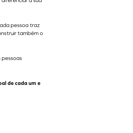
diferenciar a sua
 cada pessoa traz
onstruir também o
s pessoas
oal de cada um e