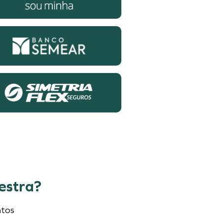
estra?
ntos