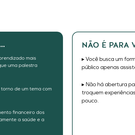
E…
NÃO É PARA 
prendizado mais
▸ Você busca um form
 que uma palestra
público apenas assist
▸ Não há abertura pa
m torno de um tema com
troquem experiência
pouco.
mento financeiro dos
tamente a saúde e a