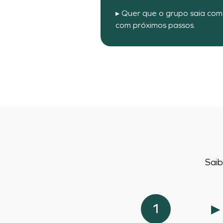
▸ Quer que o grupo saia com
com próximos passos.
Saib
1
▶