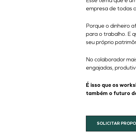
Esse tema que é um 
empresa de todas as
Porque o dinheiro a
para o trabalho. E
seu próprio patrimô
No colaborador mais
engajadas, produtiv
É isso que os work
também o futuro d
SOLICITAR PROP