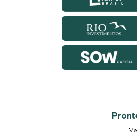
Pront
Me 