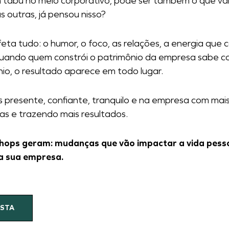
tabu no meio corporativo, pode ser também o que vai 
 outras, já pensou nisso?
feta tudo: o humor, o foco, as relações, a energia que
 quando quem constrói o patrimônio da empresa sabe c
nio, o resultado aparece em todo lugar.
 presente, confiante, tranquilo e na empresa com mai
as e trazendo mais resultados.
shops geram: mudanças que vão impactar a vida pess
a sua empresa.
OSTA