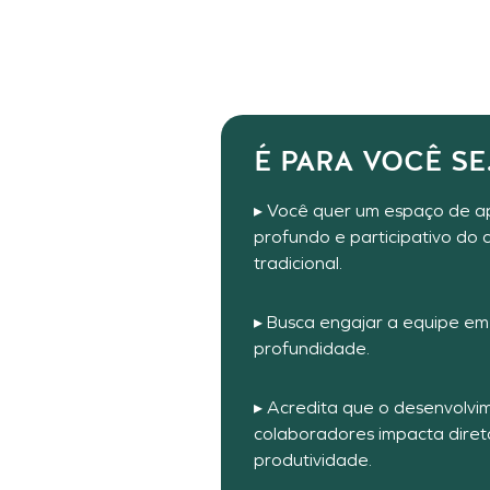
É PARA VOCÊ S
▸ Você quer um espaço de a
profundo e participativo do
tradicional.
▸ Busca engajar a equipe e
profundidade.
▸ Acredita que o desenvolvi
colaboradores impacta dire
produtividade.