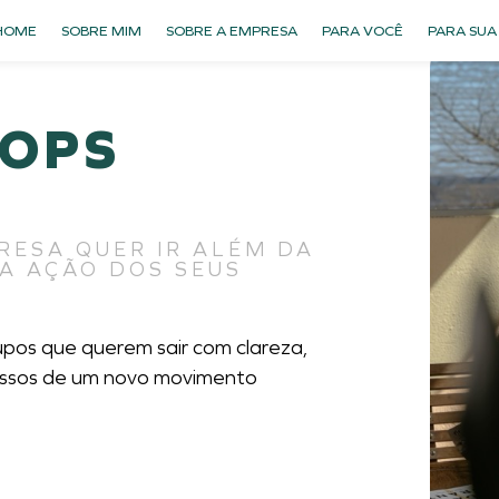
HOME
SOBRE MIM
SOBRE A EMPRESA
PARA VOCÊ
PARA SUA
OPS
RESA QUER IR ALÉM DA
 A AÇÃO DOS SEUS
pos que querem sair com clareza,
passos de um novo movimento