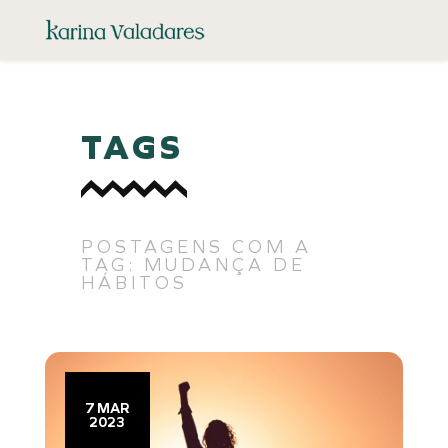
TAGS
POSTAGENS COM A
TAG: MUDANÇA DE
HÁBITOS
7 MAR
2023