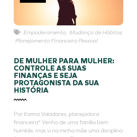
Empoderamento
,
Mudança de Hábitos
,
Planejamento Financeiro Pessoal
DE MULHER PARA MULHER:
CONTROLE AS SUAS
FINANÇAS E SEJA
PROTAGONISTA DA SUA
HISTÓRIA
Por Karina Valadares, planejadora
financeira* Venho de uma família bem
humilde, mas vi na minha mãe uma disciplina