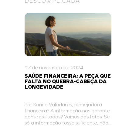
DESCOMPLICADA
17 de novembro de 2024
SAÚDE FINANCEIRA: A PEÇA QUE
FALTA NO QUEBRA-CABEÇA DA
LONGEVIDADE
Por Karina Valadares, planejadora
financeira* A informação nos garante
bons resultados? Vamos aos fatos. Se
só a informação fosse suficiente, não...