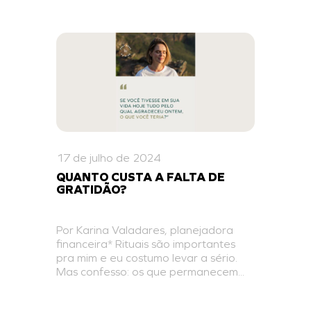
17 de julho de 2024
QUANTO CUSTA A FALTA DE
GRATIDÃO?
Por Karina Valadares, planejadora
financeira* Rituais são importantes
pra mim e eu costumo levar a sério.
Mas confesso: os que permanecem...