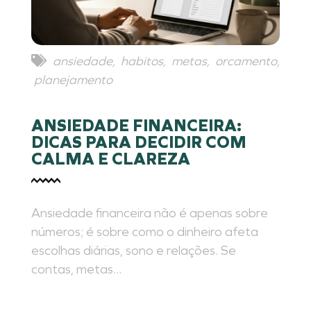
ansiedade
,
habitos
,
metas
,
orcamento
,
planejamento
ANSIEDADE FINANCEIRA:
DICAS PARA DECIDIR COM
CALMA E CLAREZA
Ansiedade financeira não é apenas sobre
números; é sobre como o dinheiro afeta
escolhas diárias, sono e relações. Se
contas, metas...