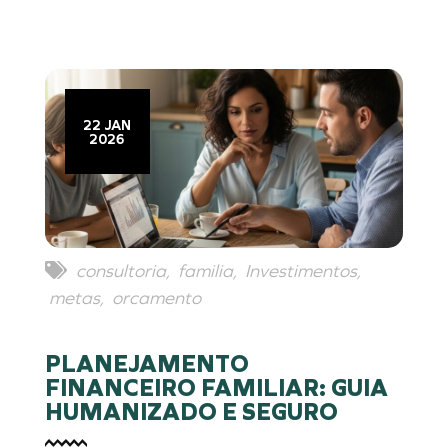
22 JAN
2026
consultoria
,
familia
,
Investimentos
,
metas
,
orcamento
PLANEJAMENTO
FINANCEIRO FAMILIAR: GUIA
HUMANIZADO E SEGURO