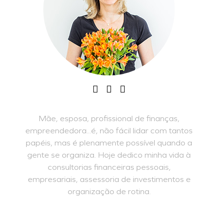
Mãe, esposa, profissional de finanças,
empreendedora...é, não fácil lidar com tantos
papéis, mas é plenamente possível quando a
gente se organiza. Hoje dedico minha vida à
consultorias financeiras pessoais,
empresariais, assessoria de investimentos e
organização de rotina.