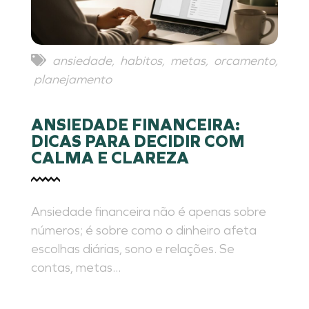
ansiedade
,
habitos
,
metas
,
orcamento
,
planejamento
ANSIEDADE FINANCEIRA:
DICAS PARA DECIDIR COM
CALMA E CLAREZA
Ansiedade financeira não é apenas sobre
números; é sobre como o dinheiro afeta
escolhas diárias, sono e relações. Se
contas, metas...