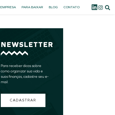
 EMPRESA
PARA BAIXAR
BLOG
CONTATO
NEWSLETTER
Para receber dicas sobre
como organizar sua vida e
suas finanças, cadastre seu e-
mail.
CADASTRAR