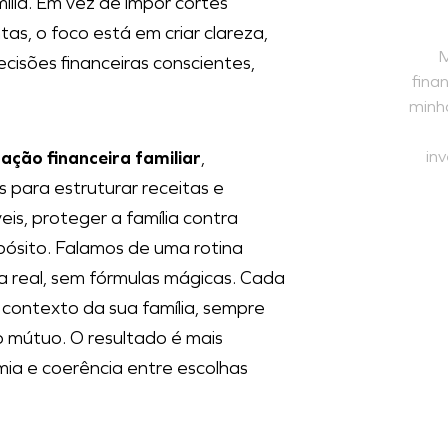
lia. Em vez de impor cortes
as, o foco está em criar clareza,
M
ecisões financeiras conscientes,
fina
minha
in
ação financeira familiar
,
 para estruturar receitas e
eis, proteger a família contra
opósito. Falamos de uma rotina
da real, sem fórmulas mágicas. Cada
contexto da sua família, sempre
o mútuo. O resultado é mais
mia e coerência entre escolhas