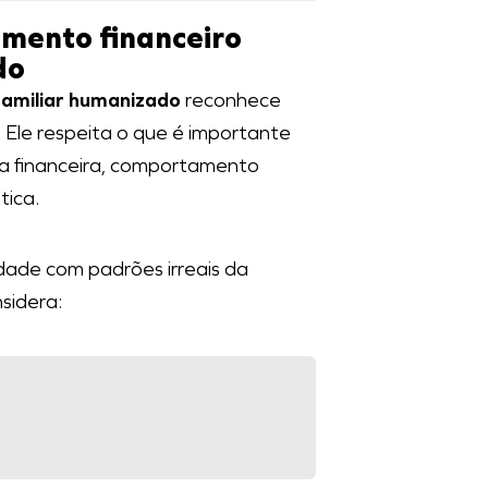
amento financeiro
do
familiar humanizado
reconhece
. Ele respeita o que é importante
ica financeira, comportamento
ica.
dade com padrões irreais da
sidera: