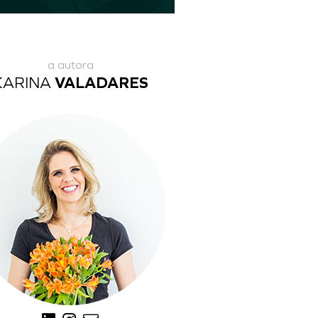
a autora
KARINA
VALADARES