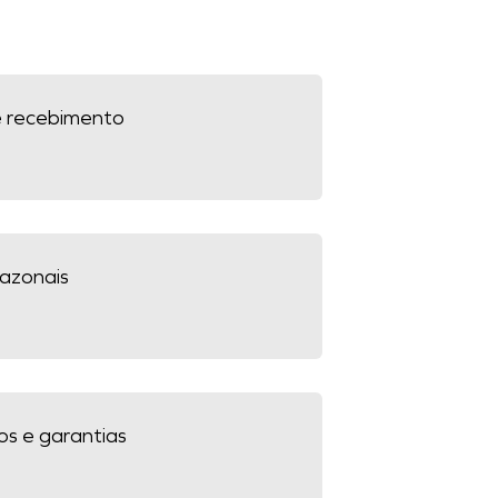
e recebimento
sazonais
zos e garantias