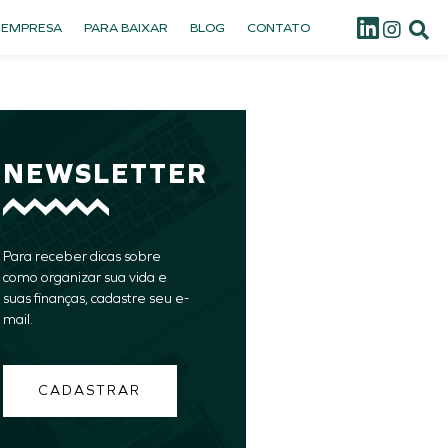
 EMPRESA
PARA BAIXAR
BLOG
CONTATO
NEWSLETTER
Para receber dicas sobre
como organizar sua vida e
suas finanças, cadastre seu e-
mail.
CADASTRAR