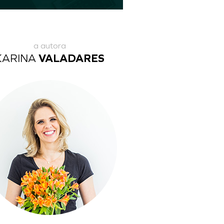
a autora
KARINA
VALADARES