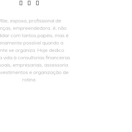
ãe, esposa, profissional de
anças, empreendedora...é, não
l lidar com tantos papéis, mas é
enamente possível quando a
nte se organiza. Hoje dedico
 vida à consultorias financeiras
oais, empresariais, assessoria
nvestimentos e organização de
rotina.
INSCREVA-SE