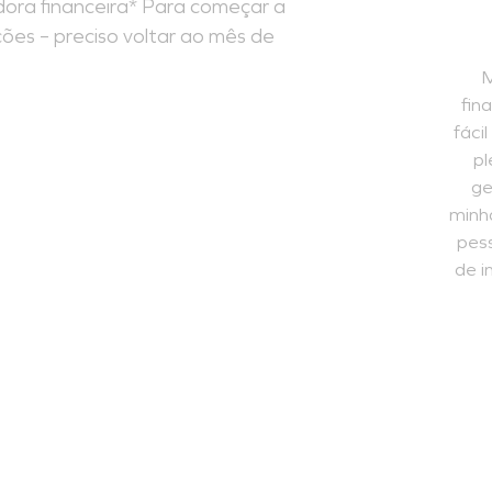
dora financeira* Para começar a
ções – preciso voltar ao mês de
M
fin
fáci
pl
ge
minha
pess
de i