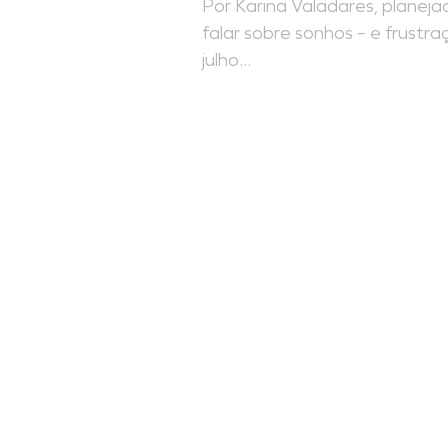
Por Karina Valadares, planeja
falar sobre sonhos – e frustra
julho...