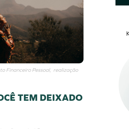
o Financeiro Pessoal
,
realização
OCÊ TEM DEIXADO