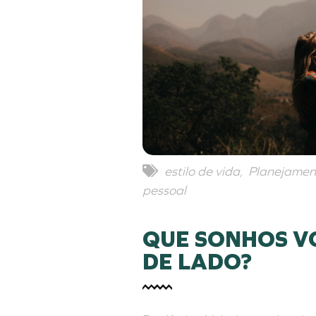
estilo de vida
,
Planejament
pessoal
QUE SONHOS V
DE LADO?