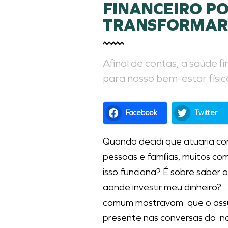
FINANCEIRO P
TRANSFORMAR 
Afinal de contas, a saúde f
para nosso bem-estar físic
Facebook
Twitter
Quando decidi que atuaria c
pessoas e famílias, muitos c
isso funciona? É sobre saber
aonde investir meu dinheiro?
comum mostravam que o assun
presente nas conversas do nos