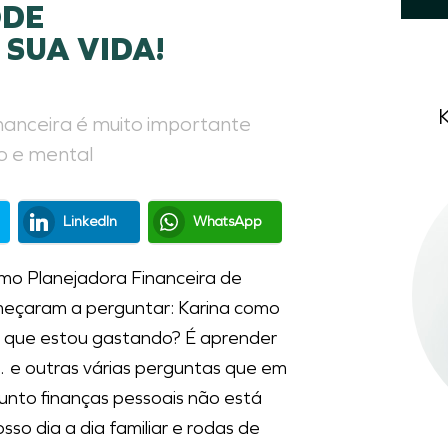
ODE
SUA VIDA!
inanceira é muito importante
o e mental
LinkedIn
WhatsApp
omo
Planejadora Financeira
de
omeçaram a perguntar: Karina como
 o que estou gastando? É aprender
… e outras várias perguntas que em
to finanças pessoais não está
so dia a dia familiar e rodas de