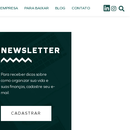
 EMPRESA
PARA BAIXAR
BLOG
CONTATO
NEWSLETTER
Para receber dicas sobre
como organizar sua vida e
suas finanças, cadastre seu e-
mail.
CADASTRAR