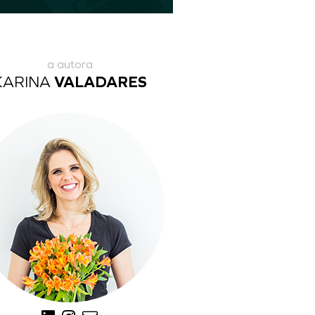
a autora
KARINA
VALADARES