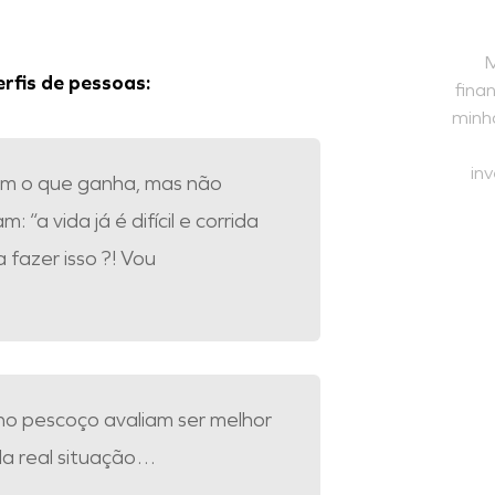
M
erfis de pessoas:
fina
minha
in
m o que ganha, mas não
a vida já é difícil e corrida
 fazer isso ?! Vou
no pescoço avaliam ser melhor
a real situação…