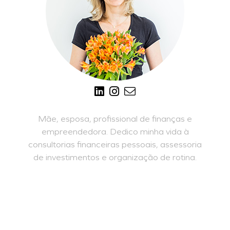
Mãe, esposa, profissional de finanças e
empreendedora. Dedico minha vida à
consultorias financeiras pessoais, assessoria
de investimentos e organização de rotina.
SAIBA MAIS