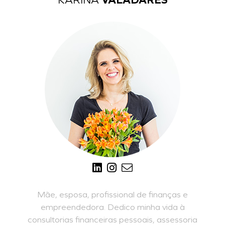
KARINA
VALADARES
Mãe, esposa, profissional de finanças e
empreendedora. Dedico minha vida à
consultorias financeiras pessoais, assessoria