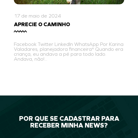
17 de maio de 2024
APRECIE O CAMINHO
Facebook Twitter LinkedIn WhatsApp Por Karina
Valadares, planejadora financeira* Quando era
criança, eu andava a pé para todo lado.
Andava, não!...
POR QUE SE CADASTRAR PARA
RECEBER MINHA NEWS?