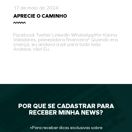
17 de maio de 2024
APRECIE O CAMINHO
Facebook Twitter LinkedIn WhatsAppPor Karina
Valadares, planejadora financeira* Quando era
criança, eu andava a pé para todo lado.
Andava, não! Eu...
POR QUE SE CADASTRAR PARA
RECEBER MINHA NEWS?
•Para receber dicas exclusivas sobre